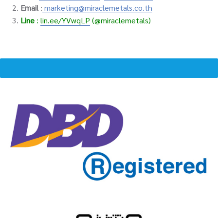
2.
Email
:
marketing@miraclemetals.co.th
3.
Line
:
lin.ee/YVwqLP
(@miraclemetals)
MENU